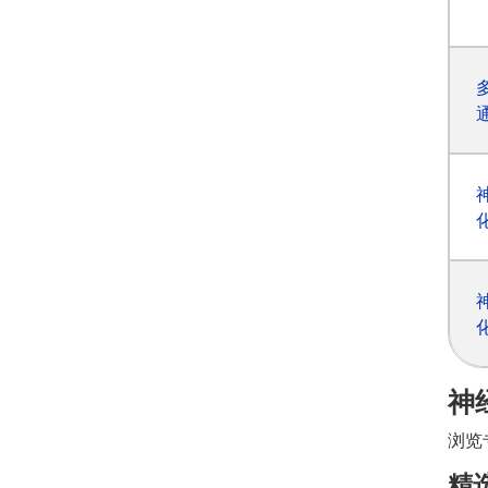
神
浏览
精