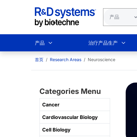
跳转到主要内容
产品
治疗产品生产
首页
Research Areas
Neuroscience
Categories Menu
Cancer
Cardiovascular Biology
Cell Biology