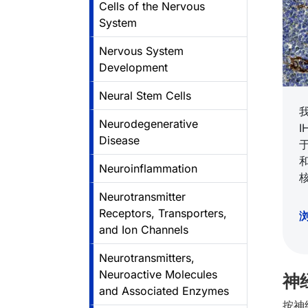
Cells of the Nervous
System
Nervous System
Development
Neural Stem Cells
Neurodegenerative
Disease
Neuroinflammation
Neurotransmitter
Receptors, Transporters,
浏
and Ion Channels
Neurotransmitters,
Neuroactive Molecules
神
and Associated Enzymes
按神