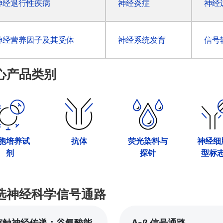
神经退行性疾病
神经炎症
神经
神经营养因子及其受体
神经系统发育
信号
心产品类别
胞培养试
抗体
荧光染料与
神经细
剂
探针
型标
选神经科学信号通路
突触神经传递：谷氨酸能
A-β 信号通路