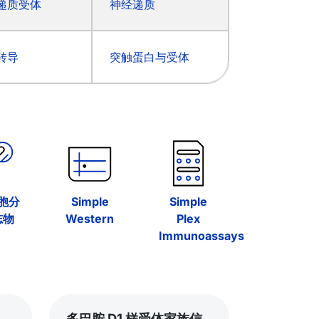
递质受体
神经递质
转导
突触蛋白与受体
Simple
胞分
Simple
Plex
志物
Western
Immunoassays
多巴胺 D1 样受体家族信