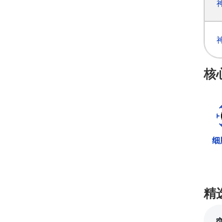
核
细
精