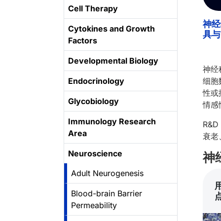
Cell Therapy
神经
Cytokines and Growth
具与
Factors
Developmental Biology
神经
Endocrinology
细胞
性或
Glycobiology
情感
Immunology Research
R&
Area
衰老
Neuroscience
神
Adult Neurogenesis
Blood-brain Barrier
Permeability