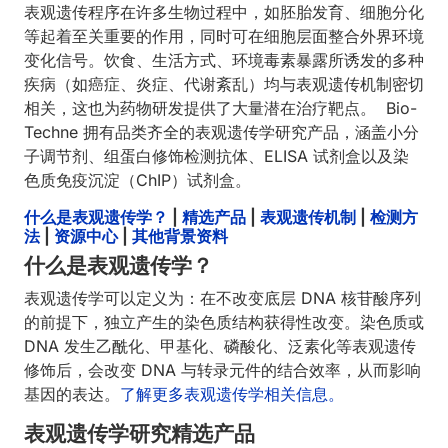
表观遗传程序在许多生物过程中，如胚胎发育、细胞分化
等起着至关重要的作用，同时可在细胞层面整合外界环境
变化信号。饮食、生活方式、环境毒素暴露所诱发的多种
疾病（如癌症、炎症、代谢紊乱）均与表观遗传机制密切
相关，这也为药物研发提供了大量潜在治疗靶点。 Bio-
Techne 拥有品类齐全的表观遗传学研究产品，涵盖小分
子调节剂、组蛋白修饰检测抗体、ELISA 试剂盒以及染
色质免疫沉淀（ChIP）试剂盒。
什么是表观遗传学？
|
精选产品
|
表观遗传机制
|
检测方
法
|
资源中心
|
其他背景资料
什么是表观遗传学？
表观遗传学可以定义为：在不改变底层 DNA 核苷酸序列
的前提下，独立产生的染色质结构获得性改变。染色质或
DNA 发生乙酰化、甲基化、磷酸化、泛素化等表观遗传
修饰后，会改变 DNA 与转录元件的结合效率，从而影响
基因的表达。
了解更多表观遗传学相关信息。
表观遗传学研究精选产品