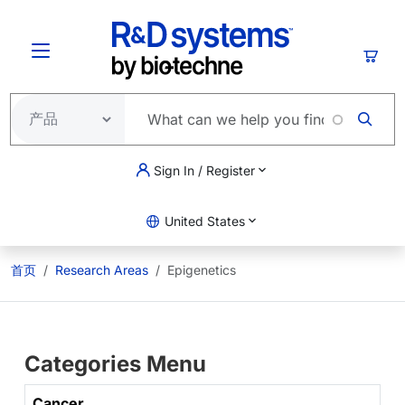
跳转到主要内容
购物
Sign In / Register
United States
首页
Research Areas
Epigenetics
Categories Menu
Cancer