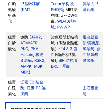
白赖
甲基转移酶
Tudor结构域
;
氨酸去甲
氨酸
(KMT)
PHD指
; MBT结
基化酶
甲基
构域; ZF-CW蛋
化
白;
WD40结构
域
;
PWWP
组蛋
激酶 (
JAK2
,
染色质阴影结构
蛋白丝氨
白磷
ATM/ATR
,
域（磷酸化酪氨
酸/苏氨酸
酸化
PKC
,
PKA
,
酸）;
14.3.3 蛋
磷酸酶
;
蛋
Haspin
,
极光
白
(磷酸化丝氨
白酪氨酸
B 激酶
,
RSK2
,
酸);
BIR 结构域
;
磷酸酶
AMPK
,
MSK
,
BRCT 蛋白
MEK
)
组蛋
泛素 E2 结合
白泛
酶
;
泛素 E3 连
去泛素化
素化
接酶
酶