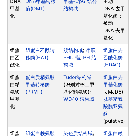
DNA
DNA甲基转移
甲基-CpG 结合
主动
甲基
酶(DMT)
结构域
DNA 去甲
化
基化酶；
被动
DNA 去甲
基化
组蛋
组蛋白乙酰转
溴结构域
;
串联
组蛋白去
白乙
移酶(HAT)
PHD 指
;
PH 结
乙酰化酶
酰化
构域
(HDAC)
组蛋
蛋白质精氨酸
Tudor结构域
组蛋白去
白精
甲基转移酶
(识别对称二甲
甲基化酶
氨酸
(PRMT)
基化精氨酸);
(JMJD6);
甲基
WD40 结构域
肽基精氨
化
酸脱亚氨
酶
(putative)
组蛋
组蛋白赖氨酸
染色质结构域
;
组蛋白赖