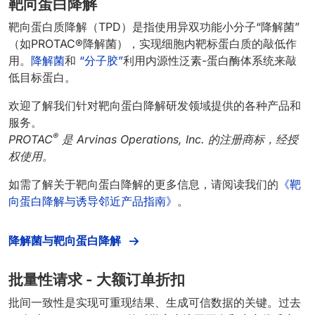
靶向蛋白降解
靶向蛋白质降解（TPD）是指使用异双功能小分子“降解菌”
（如PROTAC®降解菌），实现细胞内靶标蛋白质的敲低作
用。
降解菌
和
“分子胶”
利用内源性泛素-蛋白酶体系统来敲
低目标蛋白。
欢迎了解我们针对靶向蛋白降解研发领域提供的各种产品和
服务。
®
PROTAC
是 Arvinas Operations, Inc. 的注册商标，经授
权使用。
如需了解关于靶向蛋白降解的更多信息，请阅读我们的
《靶
向蛋白降解与诱导邻近产品指南》
。
降解菌与靶向蛋白降解
批量性请求 - 大额订单折扣
批间一致性是实现可重现结果、生成可信数据的关键。过去