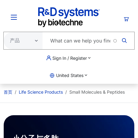
跳转到主要内容
购物
Sign In / Register
United States
首页
Life Science Products
Small Molecules & Peptides