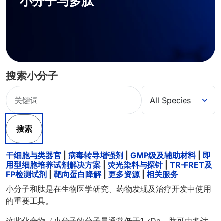
小分子与多肽
搜索小分子
搜索
干细胞与类器官
|
病毒转导增强剂
|
GMP级及辅助材料
|
即
用型细胞培养试剂解决方案
|
荧光染料与探针
|
TR-FRET及
FP检测试剂
|
靶向蛋白降解
|
更多资源
|
相关服务
小分子和肽是在生物医学研究、药物发现及治疗开发中使用
的重要工具。
这些化合物（小分子的分子量通常低于1 kDa，肽可由多达